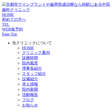
HOME
初めての方へ
TEL
WEB仮予約
Page Top
当クリニックについて
HOME
クリニック案内
診療時間
院内風景
理事長紹介
スタッフ紹介
設備紹介
求人情報
院内新聞
活動報告
ブログ
お知らせ