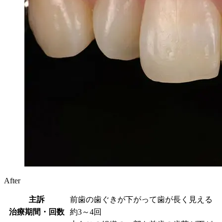
After
主訴
前歯の歯ぐきが下がって歯が長く見える
治療期間・回数
約3～4回