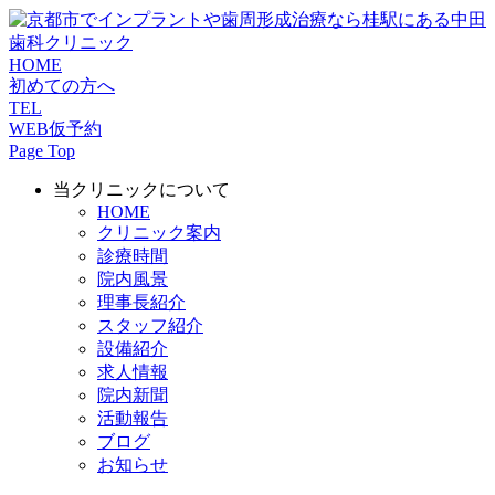
HOME
初めての方へ
TEL
WEB仮予約
Page Top
当クリニックについて
HOME
クリニック案内
診療時間
院内風景
理事長紹介
スタッフ紹介
設備紹介
求人情報
院内新聞
活動報告
ブログ
お知らせ