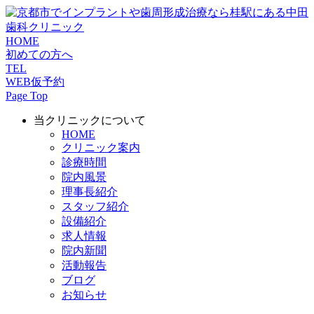
HOME
初めての方へ
TEL
WEB仮予約
Page Top
当クリニックについて
HOME
クリニック案内
診療時間
院内風景
理事長紹介
スタッフ紹介
設備紹介
求人情報
院内新聞
活動報告
ブログ
お知らせ