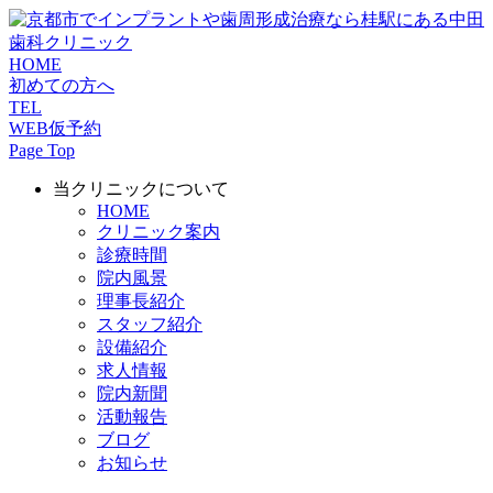
HOME
初めての方へ
TEL
WEB仮予約
Page Top
当クリニックについて
HOME
クリニック案内
診療時間
院内風景
理事長紹介
スタッフ紹介
設備紹介
求人情報
院内新聞
活動報告
ブログ
お知らせ