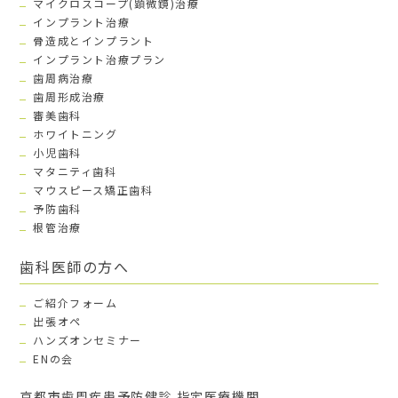
マイクロスコープ(顕微鏡)治療
インプラント治療
骨造成とインプラント
インプラント治療プラン
歯周病治療
歯周形成治療
審美歯科
ホワイトニング
小児歯科
マタニティ歯科
マウスピース矯正歯科
予防歯科
根管治療
歯科医師の方へ
ご紹介フォーム
出張オペ
ハンズオンセミナー
ENの会
京都市歯周疾患予防健診 指定医療機関