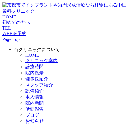
HOME
初めての方へ
TEL
WEB仮予約
Page Top
当クリニックについて
HOME
クリニック案内
診療時間
院内風景
理事長紹介
スタッフ紹介
設備紹介
求人情報
院内新聞
活動報告
ブログ
お知らせ