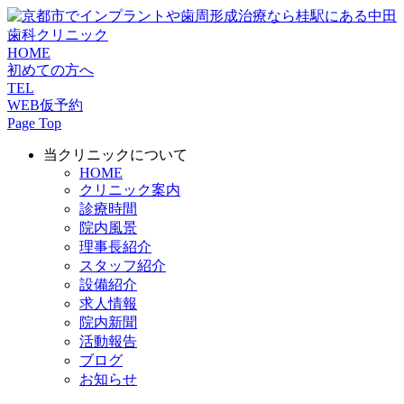
HOME
初めての方へ
TEL
WEB仮予約
Page Top
当クリニックについて
HOME
クリニック案内
診療時間
院内風景
理事長紹介
スタッフ紹介
設備紹介
求人情報
院内新聞
活動報告
ブログ
お知らせ