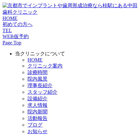
HOME
初めての方へ
TEL
WEB仮予約
Page Top
当クリニックについて
HOME
クリニック案内
診療時間
院内風景
理事長紹介
スタッフ紹介
設備紹介
求人情報
院内新聞
活動報告
ブログ
お知らせ