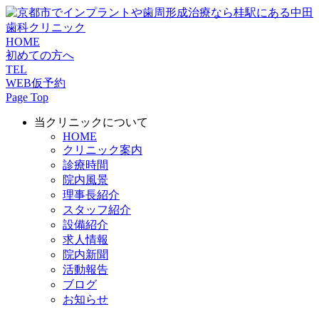
HOME
初めての方へ
TEL
WEB仮予約
Page Top
当クリニックについて
HOME
クリニック案内
診療時間
院内風景
理事長紹介
スタッフ紹介
設備紹介
求人情報
院内新聞
活動報告
ブログ
お知らせ