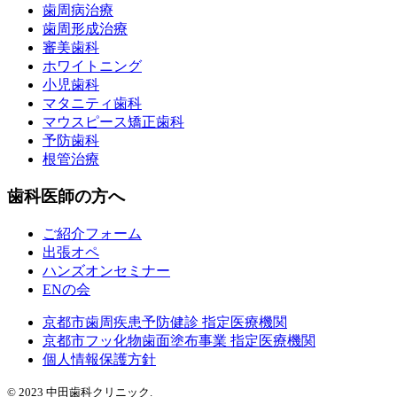
歯周病治療
歯周形成治療
審美歯科
ホワイトニング
小児歯科
マタニティ歯科
マウスピース矯正歯科
予防歯科
根管治療
歯科医師の方へ
ご紹介フォーム
出張オペ
ハンズオンセミナー
ENの会
京都市歯周疾患予防健診 指定医療機関
京都市フッ化物歯面塗布事業 指定医療機関
個人情報保護方針
© 2023 中田歯科クリニック.