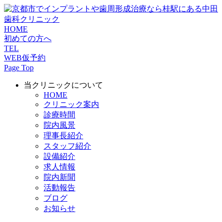
HOME
初めての方へ
TEL
WEB仮予約
Page Top
当クリニックについて
HOME
クリニック案内
診療時間
院内風景
理事長紹介
スタッフ紹介
設備紹介
求人情報
院内新聞
活動報告
ブログ
お知らせ