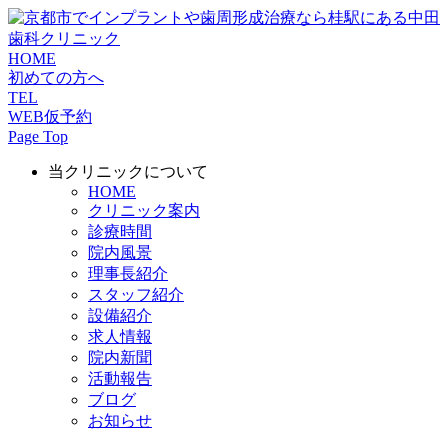
HOME
初めての方へ
TEL
WEB仮予約
Page Top
当クリニックについて
HOME
クリニック案内
診療時間
院内風景
理事長紹介
スタッフ紹介
設備紹介
求人情報
院内新聞
活動報告
ブログ
お知らせ