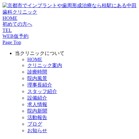
HOME
初めての方へ
TEL
WEB仮予約
Page Top
当クリニックについて
HOME
クリニック案内
診療時間
院内風景
理事長紹介
スタッフ紹介
設備紹介
求人情報
院内新聞
活動報告
ブログ
お知らせ