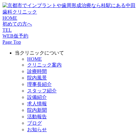
HOME
初めての方へ
TEL
WEB仮予約
Page Top
当クリニックについて
HOME
クリニック案内
診療時間
院内風景
理事長紹介
スタッフ紹介
設備紹介
求人情報
院内新聞
活動報告
ブログ
お知らせ