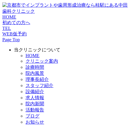
HOME
初めての方へ
TEL
WEB仮予約
Page Top
当クリニックについて
HOME
クリニック案内
診療時間
院内風景
理事長紹介
スタッフ紹介
設備紹介
求人情報
院内新聞
活動報告
ブログ
お知らせ