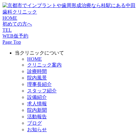
HOME
初めての方へ
TEL
WEB仮予約
Page Top
当クリニックについて
HOME
クリニック案内
診療時間
院内風景
理事長紹介
スタッフ紹介
設備紹介
求人情報
院内新聞
活動報告
ブログ
お知らせ