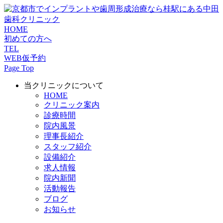
HOME
初めての方へ
TEL
WEB仮予約
Page Top
当クリニックについて
HOME
クリニック案内
診療時間
院内風景
理事長紹介
スタッフ紹介
設備紹介
求人情報
院内新聞
活動報告
ブログ
お知らせ